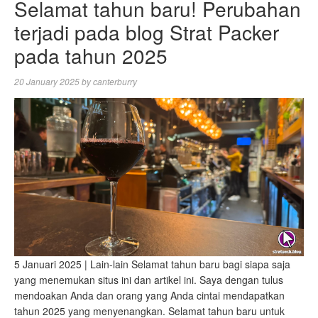
Selamat tahun baru! Perubahan
terjadi pada blog Strat Packer
pada tahun 2025
20 January 2025
by
canterburry
5 Januari 2025 | Lain-lain Selamat tahun baru bagi siapa saja
yang menemukan situs ini dan artikel ini. Saya dengan tulus
mendoakan Anda dan orang yang Anda cintai mendapatkan
tahun 2025 yang menyenangkan. Selamat tahun baru untuk