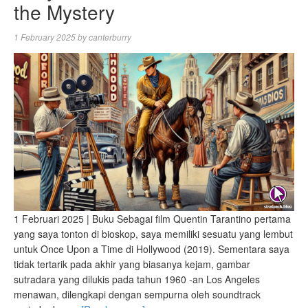
the Mystery
1 February 2025
by
canterburry
1 Februari 2025 | Buku Sebagai film Quentin Tarantino pertama
yang saya tonton di bioskop, saya memiliki sesuatu yang lembut
untuk Once Upon a Time di Hollywood (2019). Sementara saya
tidak tertarik pada akhir yang biasanya kejam, gambar
sutradara yang dilukis pada tahun 1960 -an Los Angeles
menawan, dilengkapi dengan sempurna oleh soundtrack