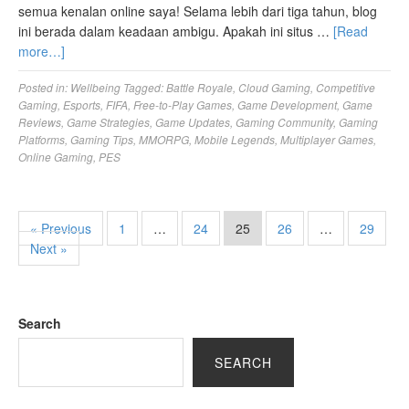
semua kenalan online saya! Selama lebih dari tiga tahun, blog
ini berada dalam keadaan ambigu. Apakah ini situs …
[Read
more…]
Posted in:
Wellbeing
Tagged:
Battle Royale
,
Cloud Gaming
,
Competitive
Gaming
,
Esports
,
FIFA
,
Free-to-Play Games
,
Game Development
,
Game
Reviews
,
Game Strategies
,
Game Updates
,
Gaming Community
,
Gaming
Platforms
,
Gaming Tips
,
MMORPG
,
Mobile Legends
,
Multiplayer Games
,
Online Gaming
,
PES
« Previous
1
…
24
25
26
…
29
Next »
Search
SEARCH