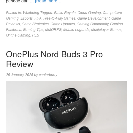
periode dan …
[Read more…]
Posted in:
Wellbeing
Tagged:
Battle Royale
,
Cloud Gaming
,
Competitive
Gaming
,
Esports
,
FIFA
,
Free-to-Play Games
,
Game Development
,
Game
Reviews
,
Game Strategies
,
Game Updates
,
Gaming Community
,
Gaming
Platforms
,
Gaming Tips
,
MMORPG
,
Mobile Legends
,
Multiplayer Games
,
Online Gaming
,
PES
OnePlus Nord Buds 3 Pro
Review
29 January 2025
by
canterburry