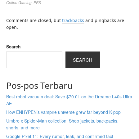
Online Gaming
,
PES
Comments are closed, but
trackbacks
and pingbacks are
open.
Search
SEARCH
Pos-pos Terbaru
Best robot vacuum deal: Save $70.01 on the Dreame L40s Ultra
AE
How ENHYPEN’s vampire universe grew far beyond K-pop
Umbro x Spider-Man collection: Shop jackets, backpacks,
shorts, and more
Google Pixel 11: Every rumor, leak, and confirmed fact