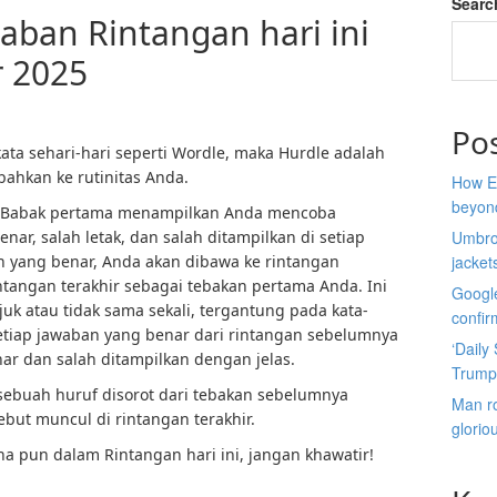
Searc
aban Rintangan hari ini
r 2025
Po
ata sehari-hari seperti Wordle, maka Hurdle adalah
ahkan ke rutinitas Anda.
How E
beyon
. Babak pertama menampilkan Anda mencoba
ar, salah letak, dan salah ditampilkan di setiap
Umbro 
n yang benar, Anda akan dibawa ke rintangan
jacket
tangan terakhir sebagai tebakan pertama Anda. Ini
Google
k atau tidak sama sekali, tergantung pada kata-
confir
 setiap jawaban yang benar dari rintangan sebelumnya
‘Daily
ar dan salah ditampilkan dengan jelas.
Trump
 sebuah huruf disorot dari tebakan sebelumnya
Man ro
but muncul di rintangan terakhir.
glorio
a pun dalam Rintangan hari ini, jangan khawatir!