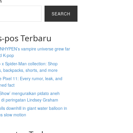
h
SEARCH
s-pos Terbaru
NHYPEN’s vampire universe grew far
d K-pop
x Spider-Man collection: Shop
s, backpacks, shorts, and more
 Pixel 11: Every rumor, leak, and
med fact
 Show’ menguraikan pidato aneh
 di peringatan Lindsey Graham
lls downhill in giant water balloon in
us slow motion