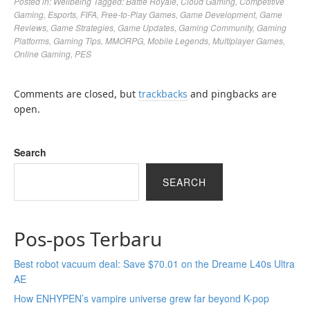
Posted in:
Wellbeing
Tagged:
Battle Royale
,
Cloud Gaming
,
Competitive
Gaming
,
Esports
,
FIFA
,
Free-to-Play Games
,
Game Development
,
Game
Reviews
,
Game Strategies
,
Game Updates
,
Gaming Community
,
Gaming
Platforms
,
Gaming Tips
,
MMORPG
,
Mobile Legends
,
Multiplayer Games
,
Online Gaming
,
PES
Comments are closed, but
trackbacks
and pingbacks are
open.
Search
SEARCH
Pos-pos Terbaru
Best robot vacuum deal: Save $70.01 on the Dreame L40s Ultra
AE
How ENHYPEN’s vampire universe grew far beyond K-pop