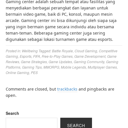
Gaming center adalah sebuah tempat atau fasilitas yang
menyediakan berbagai perangkat dan layanan untuk
bermain video game, baik di PC, konsol, maupun mesin
arcade. Gaming center ini bisa dikunjungi oleh siapa saja
yang ingin bermain game secara individu atau bersama
teman-teman. Beberapa gaming center juga sering
digunakan sebagai lokasi turnamen game atau esports.
Posted in:
Wellbeing
Tagged:
Battle Royale
,
Cloud Gaming
,
Competitive
Gaming
,
Esports
,
FIFA
,
Free-to-Play Games
,
Game Development
,
Game
Reviews
,
Game Strategies
,
Game Updates
,
Gaming Community
,
Gaming
Platforms
,
Gaming Tips
,
MMORPG
,
Mobile Legends
,
Multiplayer Games
,
Online Gaming
,
PES
Comments are closed, but
trackbacks
and pingbacks are
open.
Search
SEARCH