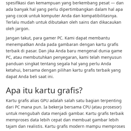
spesifikasi dan kemampuan yang berkembang pesat — dan
ada banyak hal yang perlu dipertimbangkan dalam hal apa
yang cocok untuk komputer Anda dan kompatibilitasnya.
Terlalu mudah untuk dibutakan oleh sains dan dikacaukan
oleh jargon.
Jangan takut, para gamer PC. Kami dapat membantu
menempatkan Anda pada gambaran dengan kartu grafis
terbaik di pasar. Dan jika Anda baru mengenal dunia game
PC, atau membutuhkan penyegaran, kami telah menyusun
panduan singkat tentang segala hal yang perlu Anda
ketahui, bersama dengan pilihan kartu grafis terbaik yang
dapat Anda beli saat ini.
Apa itu kartu grafis?
Kartu grafis alias GPU adalah salah satu bagian terpenting
dari PC mana pun. Ia bekerja bersama CPU (atau prosesor)
untuk mengubah data menjadi gambar. Kartu grafis terbaik
memproses data lebih cepat dan membuat gambar lebih
tajam dan realistis. Kartu grafis modern mampu memproses