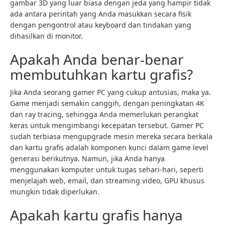
gambar 3D yang luar biasa dengan jeda yang hampir tidak
ada antara perintah yang Anda masukkan secara fisik
dengan pengontrol atau keyboard dan tindakan yang
dihasilkan di monitor.
Apakah Anda benar-benar
membutuhkan kartu grafis?
Jika Anda seorang gamer PC yang cukup antusias, maka ya.
Game menjadi semakin canggih, dengan peningkatan 4K
dan ray tracing, sehingga Anda memerlukan perangkat
keras untuk mengimbangi kecepatan tersebut. Gamer PC
sudah terbiasa mengupgrade mesin mereka secara berkala
dan kartu grafis adalah komponen kunci dalam game level
generasi berikutnya. Namun, jika Anda hanya
menggunakan komputer untuk tugas sehari-hari, seperti
menjelajah web, email, dan streaming video, GPU khusus
mungkin tidak diperlukan.
Apakah kartu grafis hanya