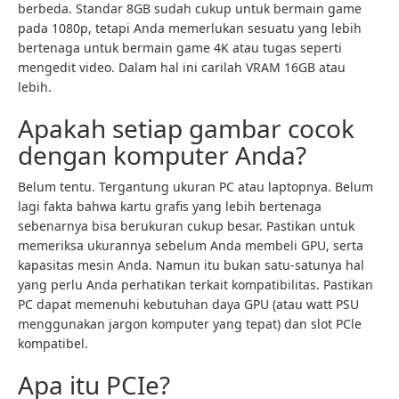
berbeda. Standar 8GB sudah cukup untuk bermain game
pada 1080p, tetapi Anda memerlukan sesuatu yang lebih
bertenaga untuk bermain game 4K atau tugas seperti
mengedit video. Dalam hal ini carilah VRAM 16GB atau
lebih.
Apakah setiap gambar cocok
dengan komputer Anda?
Belum tentu. Tergantung ukuran PC atau laptopnya. Belum
lagi fakta bahwa kartu grafis yang lebih bertenaga
sebenarnya bisa berukuran cukup besar. Pastikan untuk
memeriksa ukurannya sebelum Anda membeli GPU, serta
kapasitas mesin Anda. Namun itu bukan satu-satunya hal
yang perlu Anda perhatikan terkait kompatibilitas. Pastikan
PC dapat memenuhi kebutuhan daya GPU (atau watt PSU
menggunakan jargon komputer yang tepat) dan slot PCle
kompatibel.
Apa itu PCIe?