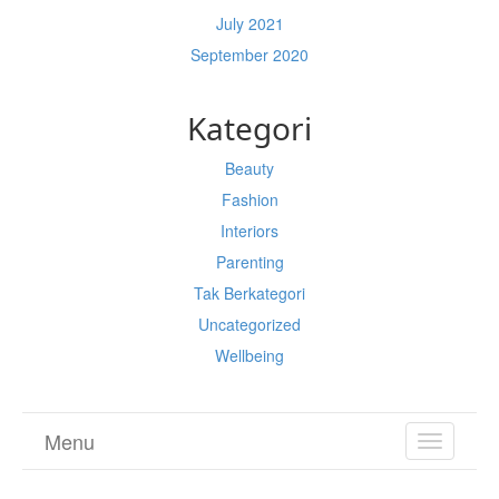
July 2021
September 2020
Kategori
Beauty
Fashion
Interiors
Parenting
Tak Berkategori
Uncategorized
Wellbeing
Menu
TOGGL
NAVIGA