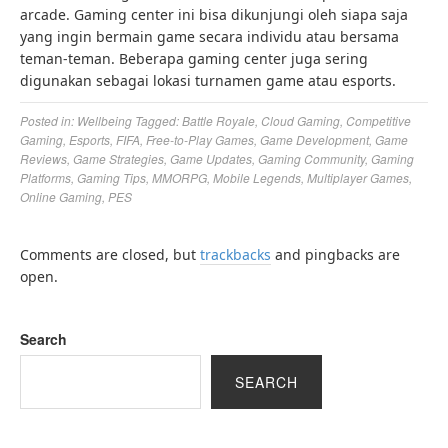
arcade. Gaming center ini bisa dikunjungi oleh siapa saja
yang ingin bermain game secara individu atau bersama
teman-teman. Beberapa gaming center juga sering
digunakan sebagai lokasi turnamen game atau esports.
Posted in:
Wellbeing
Tagged:
Battle Royale
,
Cloud Gaming
,
Competitive
Gaming
,
Esports
,
FIFA
,
Free-to-Play Games
,
Game Development
,
Game
Reviews
,
Game Strategies
,
Game Updates
,
Gaming Community
,
Gaming
Platforms
,
Gaming Tips
,
MMORPG
,
Mobile Legends
,
Multiplayer Games
,
Online Gaming
,
PES
Comments are closed, but
trackbacks
and pingbacks are
open.
Search
SEARCH