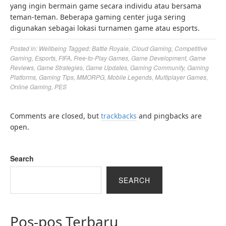
yang ingin bermain game secara individu atau bersama
teman-teman. Beberapa gaming center juga sering
digunakan sebagai lokasi turnamen game atau esports.
Posted in:
Wellbeing
Tagged:
Battle Royale
,
Cloud Gaming
,
Competitive
Gaming
,
Esports
,
FIFA
,
Free-to-Play Games
,
Game Development
,
Game
Reviews
,
Game Strategies
,
Game Updates
,
Gaming Community
,
Gaming
Platforms
,
Gaming Tips
,
MMORPG
,
Mobile Legends
,
Multiplayer Games
,
Online Gaming
,
PES
Comments are closed, but
trackbacks
and pingbacks are
open.
Search
SEARCH
Pos-pos Terbaru