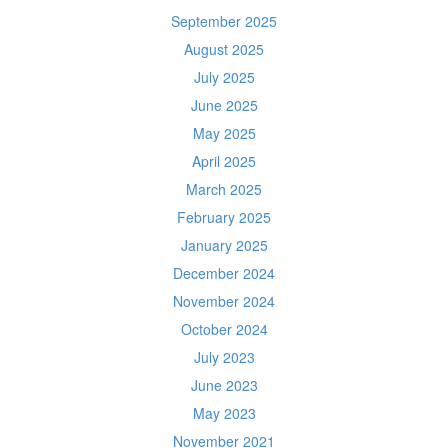
September 2025
August 2025
July 2025
June 2025
May 2025
April 2025
March 2025
February 2025
January 2025
December 2024
November 2024
October 2024
July 2023
June 2023
May 2023
November 2021