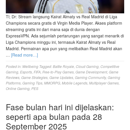
Tl; Dr: Stream langsung Kairat Almaty vs Real Madrid di Liga
Champions secara gratis di Virgin Media Player. Akses platform
streaming gratis ini dari mana saja di dunia dengan
ExpressVPN. Ada sejumlah pertarungan yang sangat menarik di
Liga Champions minggu ini, termasuk Kairat Almaty vs Real
Madrid. Permainan apa pun yang melibatkan Real Madrid akan
…
[Read more…]
Posted in:
Wellbeing
Tagged:
Battle Royale
,
Cloud Gaming
,
Competitive
Gaming
,
Esports
,
FIFA
,
Free-to-Play Games
,
Game Development
,
Game
Reviews
,
Game Strategies
,
Game Updates
,
Gaming Community
,
Gaming
Platforms
,
Gaming Tips
,
MMORPG
,
Mobile Legends
,
Multiplayer Games
,
Online Gaming
,
PES
Fase bulan hari ini dijelaskan:
seperti apa bulan pada 28
September 2025