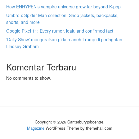
How ENHYPEN’s vampire universe grew far beyond K-pop
Umbro x Spider-Man collection: Shop jackets, backpacks,
shorts, and more
Google Pixel 11: Every rumor, leak, and confirmed fact
‘Daily Show’ menguraikan pidato aneh Trump di peringatan
Lindsey Graham
Komentar Terbaru
No comments to show.
Copyright © 2026 Canterburyjobcentre.
Magazine
WordPress Theme by themehall.com