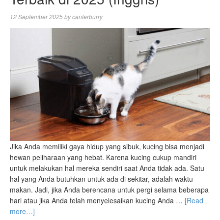
12 September 2025
by
canterburry
Jika Anda memiliki gaya hidup yang sibuk, kucing bisa menjadi
hewan peliharaan yang hebat. Karena kucing cukup mandiri
untuk melakukan hal mereka sendiri saat Anda tidak ada. Satu
hal yang Anda butuhkan untuk ada di sekitar, adalah waktu
makan. Jadi, jika Anda berencana untuk pergi selama beberapa
hari atau jika Anda telah menyelesaikan kucing Anda …
[Read
more…]