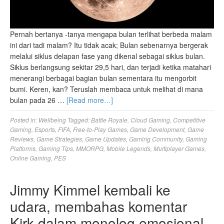
Pernah bertanya -tanya mengapa bulan terlihat berbeda malam
ini dari tadi malam? Itu tidak acak; Bulan sebenarnya bergerak
melalui siklus delapan fase yang dikenal sebagai siklus bulan.
Siklus berlangsung sekitar 29,5 hari, dan terjadi ketika matahari
menerangi berbagai bagian bulan sementara itu mengorbit
bumi. Keren, kan? Teruslah membaca untuk melihat di mana
bulan pada 26 …
[Read more…]
Posted in:
Wellbeing
Tagged:
Battle Royale
,
Cloud Gaming
,
Competitive
Gaming
,
Esports
,
FIFA
,
Free-to-Play Games
,
Game Development
,
Game
Reviews
,
Game Strategies
,
Game Updates
,
Gaming Community
,
Gaming
Platforms
,
Gaming Tips
,
MMORPG
,
Mobile Legends
,
Multiplayer Games
,
Online Gaming
,
PES
Jimmy Kimmel kembali ke
udara, membahas komentar
Kirk dalam monolog emosional