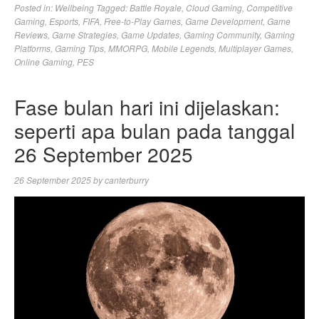
Posted in:
Wellbeing
Tagged:
Battle Royale
,
Cloud Gaming
,
Competitive
Gaming
,
Esports
,
FIFA
,
Free-to-Play Games
,
Game Development
,
Game
Reviews
,
Game Strategies
,
Game Updates
,
Gaming Community
,
Gaming
Platforms
,
Gaming Tips
,
MMORPG
,
Mobile Legends
,
Multiplayer Games
,
Online Gaming
,
PES
Fase bulan hari ini dijelaskan:
seperti apa bulan pada tanggal
26 September 2025
26 September 2025
by
canterburry