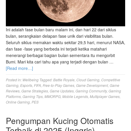
Ini adalah fase bulan baru malam ini, dan hari 22 dari siklus
bulan, serangkaian delapan fase unik dari visibilitas bulan.
Seluruh siklus memakan waktu sekitar 29,5 hari, menurut NASA,
dan fase -fase yang berbeda ini terjadi ketika matahari
menerangi berbagai bagian bulan sementara itu mengorbit
Bumi. Mari kita cari tahu apa yang terjadi dengan bulan …
[Read more…]
Posted in:
Wellbeing
Tagged:
Battle Royale
,
Cloud Gaming
,
Competitive
Gaming
,
Esports
,
FIFA
,
Free-to-Play Games
,
Game Development
,
Game
Reviews
,
Game Strategies
,
Game Updates
,
Gaming Community
,
Gaming
Platforms
,
Gaming Tips
,
MMORPG
,
Mobile Legends
,
Multiplayer Games
,
Online Gaming
,
PES
Pengumpan Kucing Otomatis
Terbaik di 2025 (Inggris)