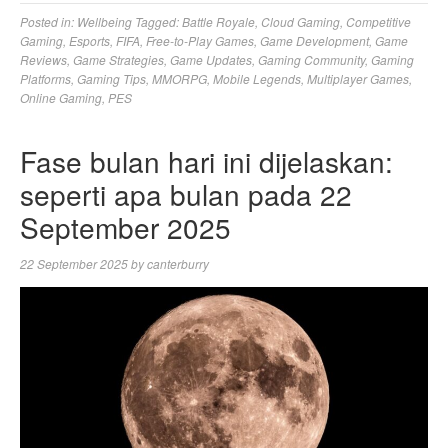
Posted in:
Wellbeing
Tagged:
Battle Royale
,
Cloud Gaming
,
Competitive
Gaming
,
Esports
,
FIFA
,
Free-to-Play Games
,
Game Development
,
Game
Reviews
,
Game Strategies
,
Game Updates
,
Gaming Community
,
Gaming
Platforms
,
Gaming Tips
,
MMORPG
,
Mobile Legends
,
Multiplayer Games
,
Online Gaming
,
PES
Fase bulan hari ini dijelaskan:
seperti apa bulan pada 22
September 2025
22 September 2025
by
canterburry