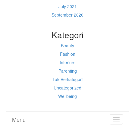
July 2021
September 2020
Kategori
Beauty
Fashion
Interiors
Parenting
Tak Berkategori
Uncategorized
Wellbeing
Menu
TOGGL
NAVIGA