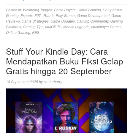
Posted in:
Wellbeing
Tagged:
Battle Royale
,
Cloud Gaming
,
Competitive
Gaming
,
Esports
,
FIFA
,
Free-to-Play Games
,
Game Development
,
Game
Reviews
,
Game Strategies
,
Game Updates
,
Gaming Community
,
Gaming
Platforms
,
Gaming Tips
,
MMORPG
,
Mobile Legends
,
Multiplayer Games
,
Online Gaming
,
PES
Stuff Your Kindle Day: Cara
Mendapatkan Buku Fiksi Gelap
Gratis hingga 20 September
18 September 2025
by
canterburry