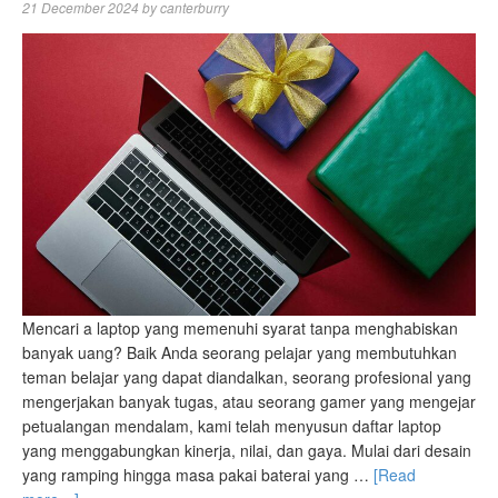
21 December 2024
by
canterburry
Mencari a laptop yang memenuhi syarat tanpa menghabiskan
banyak uang? Baik Anda seorang pelajar yang membutuhkan
teman belajar yang dapat diandalkan, seorang profesional yang
mengerjakan banyak tugas, atau seorang gamer yang mengejar
petualangan mendalam, kami telah menyusun daftar laptop
yang menggabungkan kinerja, nilai, dan gaya. Mulai dari desain
yang ramping hingga masa pakai baterai yang …
[Read