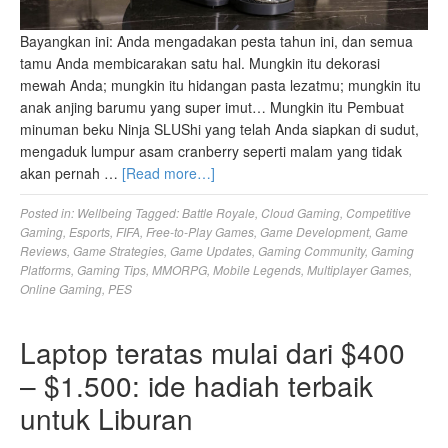
Bayangkan ini: Anda mengadakan pesta tahun ini, dan semua
tamu Anda membicarakan satu hal. Mungkin itu dekorasi
mewah Anda; mungkin itu hidangan pasta lezatmu; mungkin itu
anak anjing barumu yang super imut… Mungkin itu Pembuat
minuman beku Ninja SLUShi yang telah Anda siapkan di sudut,
mengaduk lumpur asam cranberry seperti malam yang tidak
akan pernah …
[Read more…]
Posted in:
Wellbeing
Tagged:
Battle Royale
,
Cloud Gaming
,
Competitive
Gaming
,
Esports
,
FIFA
,
Free-to-Play Games
,
Game Development
,
Game
Reviews
,
Game Strategies
,
Game Updates
,
Gaming Community
,
Gaming
Platforms
,
Gaming Tips
,
MMORPG
,
Mobile Legends
,
Multiplayer Games
,
Online Gaming
,
PES
Laptop teratas mulai dari $400
– $1.500: ide hadiah terbaik
untuk Liburan