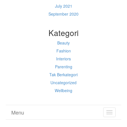
July 2021
September 2020
Kategori
Beauty
Fashion
Interiors
Parenting
Tak Berkategori
Uncategorized
Wellbeing
Menu
TOGGL
NAVIGA