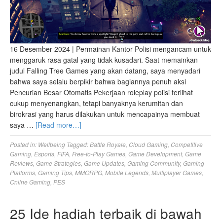
16 Desember 2024 | Permainan Kantor Polisi mengancam untuk
menggaruk rasa gatal yang tidak kusadari. Saat memainkan
judul Falling Tree Games yang akan datang, saya menyadari
bahwa saya selalu berpikir bahwa bagiannya penuh aksi
Pencurian Besar Otomatis Pekerjaan roleplay polisi terlihat
cukup menyenangkan, tetapi banyaknya kerumitan dan
birokrasi yang harus dilakukan untuk mencapainya membuat
saya …
[Read more…]
Posted in:
Wellbeing
Tagged:
Battle Royale
,
Cloud Gaming
,
Competitive
Gaming
,
Esports
,
FIFA
,
Free-to-Play Games
,
Game Development
,
Game
Reviews
,
Game Strategies
,
Game Updates
,
Gaming Community
,
Gaming
Platforms
,
Gaming Tips
,
MMORPG
,
Mobile Legends
,
Multiplayer Games
,
Online Gaming
,
PES
25 Ide hadiah terbaik di bawah