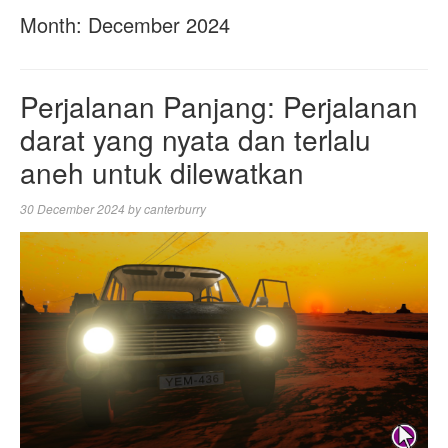
Month:
December 2024
Perjalanan Panjang: Perjalanan
darat yang nyata dan terlalu
aneh untuk dilewatkan
30 December 2024
by
canterburry