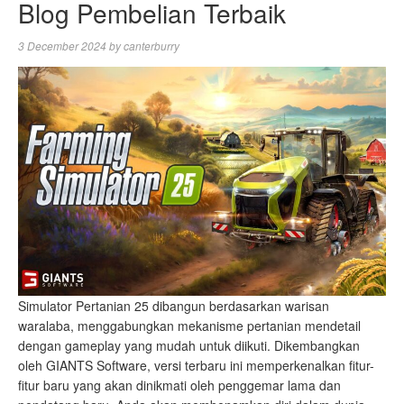
Blog Pembelian Terbaik
3 December 2024
by
canterburry
Simulator Pertanian 25 dibangun berdasarkan warisan
waralaba, menggabungkan mekanisme pertanian mendetail
dengan gameplay yang mudah untuk diikuti. Dikembangkan
oleh GIANTS Software, versi terbaru ini memperkenalkan fitur-
fitur baru yang akan dinikmati oleh penggemar lama dan