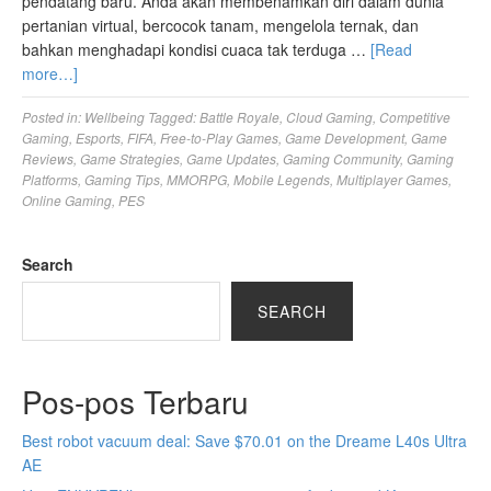
pendatang baru. Anda akan membenamkan diri dalam dunia
pertanian virtual, bercocok tanam, mengelola ternak, dan
bahkan menghadapi kondisi cuaca tak terduga …
[Read
more…]
Posted in:
Wellbeing
Tagged:
Battle Royale
,
Cloud Gaming
,
Competitive
Gaming
,
Esports
,
FIFA
,
Free-to-Play Games
,
Game Development
,
Game
Reviews
,
Game Strategies
,
Game Updates
,
Gaming Community
,
Gaming
Platforms
,
Gaming Tips
,
MMORPG
,
Mobile Legends
,
Multiplayer Games
,
Online Gaming
,
PES
Search
SEARCH
Pos-pos Terbaru
Best robot vacuum deal: Save $70.01 on the Dreame L40s Ultra
AE